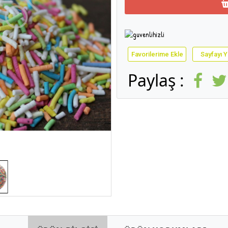
Favorilerime Ekle
Sayfayı Y
Paylaş :