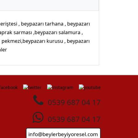
eriştesi , beypazarı tarhana , beypazarı
 yaprak sarması ,beypazarı salamura ,
 pekmezi,beypazarı kurusu , beypazarı
nler
0539 687 04 17
0539 687 04 17