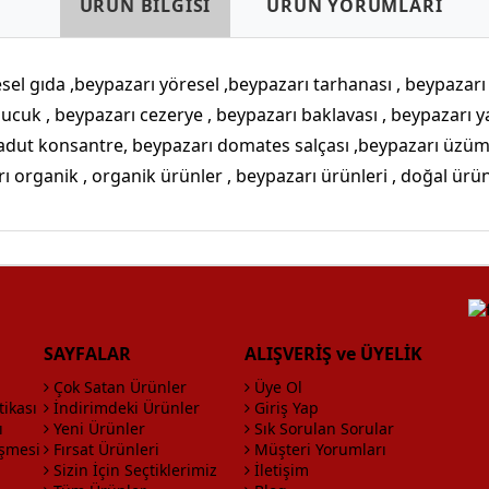
ÜRÜN BİLGİSİ
ÜRÜN YORUMLARI
sel gıda ,beypazarı yöresel ,beypazarı tarhanası , beypazarı 
li sucuk , beypazarı cezerye , beypazarı baklavası , beypazarı
adut konsantre, beypazarı domates salçası ,beypazarı üzüm
ı organik , organik ürünler , beypazarı ürünleri , doğal ürü
SAYFALAR
ALIŞVERİŞ ve ÜYELİK
Çok Satan Ürünler
Üye Ol
tikası
İndirimdeki Ürünler
Giriş Yap
ı
Yeni Ürünler
Sık Sorulan Sorular
eşmesi
Fırsat Ürünleri
Müşteri Yorumları
Sizin İçin Seçtiklerimiz
İletişim