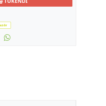
TÜKENDİ
azdır