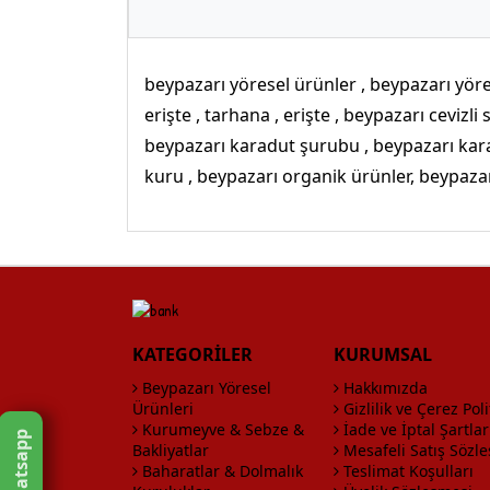
beypazarı yöresel ürünler , beypazarı yöre
erişte , tarhana , erişte , beypazarı ceviz
beypazarı karadut şurubu , beypazarı kar
kuru , beypazarı organik ürünler, beypazar
KATEGORİLER
KURUMSAL
Beypazarı Yöresel
Hakkımızda
Ürünleri
Gizlilik ve Çerez Poli
Kurumeyve & Sebze &
İade ve İptal Şartlar
Whatsapp
Bakliyatlar
Mesafeli Satış Sözl
Baharatlar & Dolmalık
Teslimat Koşulları