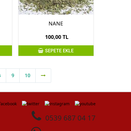
NANE
100,00 TL
SEPETE EKLE
8
9
10
0539 687 04 17