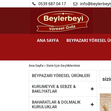
0539 687 04 17
info@beylerbeyi
ANA SAYFA
BEYPAZARI YÖRESEL 
>
Ana Sayfa
Sizin İçin Seçtiklerimiz
BEYPAZARI YÖRESEL ÜRÜNLERİ
sizi
KURUMEYVE & SEBZE &
BAKLİYATLAR
BAHARATLAR & DOLMALIK
KURULUKLAR