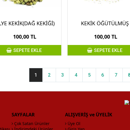
LYE KEKİK(DAĞ KEKİĞİ)
KEKİK ÖĞÜTÜLMÜŞ
100,00 TL
100,00 TL
SEPETE EKLE
SEPETE EKLE
1
2
3
4
5
6
7
SAYFALAR
ALIŞVERİŞ ve ÜYELİK
Çok Satan Ürünler
Üye Ol
tikası
İndirimdeki Ürünler
Giriş Yap