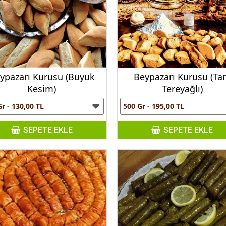
ypazarı Kurusu (Büyük
Beypazarı Kurusu (T
Kesim)
Tereyağlı)
SEPETE EKLE
SEPETE EKLE