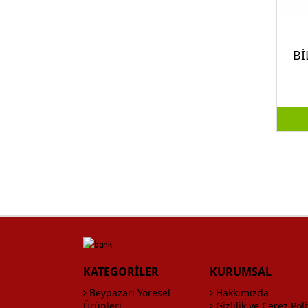
Bİ
KATEGORİLER
KURUMSAL
Beypazarı Yöresel
Hakkımızda
Ürünleri
Gizlilik ve Çerez Poli