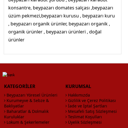
konsantre, beypazarı domates salçası ,beypazarı
üzüm pekmezi,beypazarı kurusu , beypazarı kuru
, beypazarı organik ürünler, beypazarı organik ,
organik ürünler , beypazarı ürünleri , doğal
ürünler
KATEGORİLER
KURUMSAL
Beypazarı Yöresel Ürünleri
Hakkımızda
Kurumeyve & Sebze &
Gizlilik ve Çerez Politikası
Bakliyatlar
İade ve İptal Şartları
Baharatlar & Dolmalık
Mesafeli Satış Sözleşmesi
Kuruluklar
Teslimat Koşulları
Lokum & Şekerlemeler
Üyelik Sözleşmesi