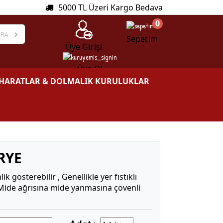
5000 TL Üzeri Kargo Bedava
0
ARA
Sepetim
Üye Girişi
Üye Ol
HARATLAR & DOLMALIK KURULUKLAR
RYE
 gösterebilir , Genellikle yer fıstıklı
.Mide ağrısına mide yanmasına çövenli