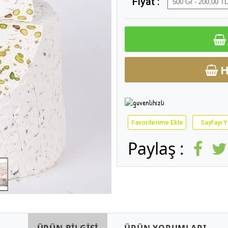
Fiyat :
H
Favorilerime Ekle
Sayfayı Y
Paylaş :