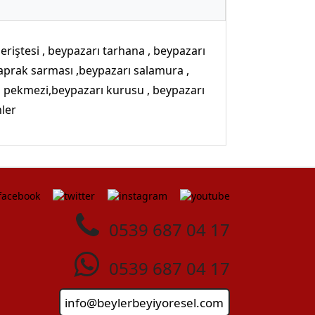
eriştesi , beypazarı tarhana , beypazarı
 yaprak sarması ,beypazarı salamura ,
 pekmezi,beypazarı kurusu , beypazarı
nler
0539 687 04 17
0539 687 04 17