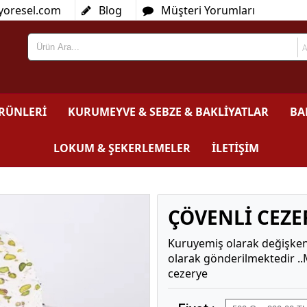
yoresel.com
Blog
Müşteri Yorumları
ÜRÜNLERİ
KURUMEYVE & SEBZE & BAKLİYATLAR
BA
LOKUM & ŞEKERLEMELER
İLETİŞİM
ÇÖVENLİ CEZE
Kuruyemiş olarak değişkenlik
olarak gönderilmektedir .
cezerye