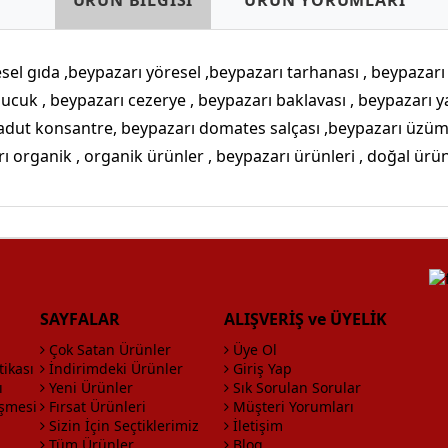
ÜRÜN BİLGİSİ
ÜRÜN YORUMLARI
sel gıda ,beypazarı yöresel ,beypazarı tarhanası , beypazarı 
li sucuk , beypazarı cezerye , beypazarı baklavası , beypazarı
adut konsantre, beypazarı domates salçası ,beypazarı üzüm
ı organik , organik ürünler , beypazarı ürünleri , doğal ürü
SAYFALAR
ALIŞVERİŞ ve ÜYELİK
Çok Satan Ürünler
Üye Ol
tikası
İndirimdeki Ürünler
Giriş Yap
ı
Yeni Ürünler
Sık Sorulan Sorular
eşmesi
Fırsat Ürünleri
Müşteri Yorumları
Sizin İçin Seçtiklerimiz
İletişim
Tüm Ürünler
Blog