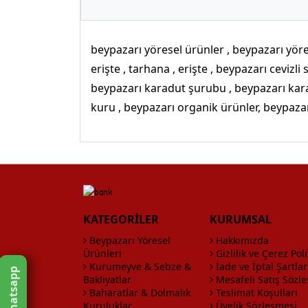
beypazarı yöresel ürünler , beypazarı yöre
erişte , tarhana , erişte , beypazarı ceviz
beypazarı karadut şurubu , beypazarı kar
kuru , beypazarı organik ürünler, beypazar
KATEGORİLER
KURUMSAL
Beypazarı Yöresel
Hakkımızda
Ürünleri
Gizlilik ve Çerez Poli
Kurumeyve & Sebze &
İade ve İptal Şartlar
Whatsapp
Bakliyatlar
Mesafeli Satış Sözl
Baharatlar & Dolmalık
Teslimat Koşulları
Kuruluklar
Üyelik Sözleşmesi