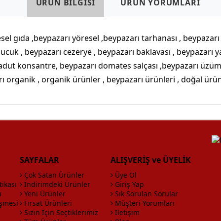
ÜRÜN BİLGİSİ
ÜRÜN YORUMLARI
sel gıda ,beypazarı yöresel ,beypazarı tarhanası , beypazarı 
li sucuk , beypazarı cezerye , beypazarı baklavası , beypazarı
adut konsantre, beypazarı domates salçası ,beypazarı üzüm
ı organik , organik ürünler , beypazarı ürünleri , doğal ürü
SAYFALAR
ALIŞVERİŞ ve ÜYELİK
Çok Satan Ürünler
Üye Ol
tikası
İndirimdeki Ürünler
Giriş Yap
ı
Yeni Ürünler
Sık Sorulan Sorular
eşmesi
Fırsat Ürünleri
Müşteri Yorumları
Sizin İçin Seçtiklerimiz
İletişim