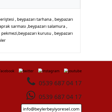
eriştesi , beypazarı tarhana , beypazarı
 yaprak sarması ,beypazarı salamura ,
 pekmezi,beypazarı kurusu , beypazarı
nler
0539 687 04 17
0539 687 04 17