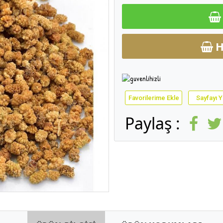
H
Favorilerime Ekle
Sayfayı Y
Paylaş :