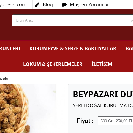
yoresel.com
Blog
Müşteri Yorumları
ÜRÜNLERİ
KURUMEYVE & SEBZE & BAKLİYATLAR
BA
LOKUM & ŞEKERLEMELER
İLETİŞİM
yveler
BEYPAZARI D
YERLİ DOĞAL KURUTMA D
Fiyat :