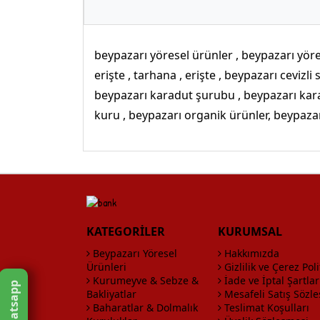
beypazarı yöresel ürünler , beypazarı yöre
erişte , tarhana , erişte , beypazarı ceviz
beypazarı karadut şurubu , beypazarı kar
kuru , beypazarı organik ürünler, beypazar
KATEGORİLER
KURUMSAL
Beypazarı Yöresel
Hakkımızda
Ürünleri
Gizlilik ve Çerez Poli
Kurumeyve & Sebze &
İade ve İptal Şartlar
Whatsapp
Bakliyatlar
Mesafeli Satış Sözl
Baharatlar & Dolmalık
Teslimat Koşulları