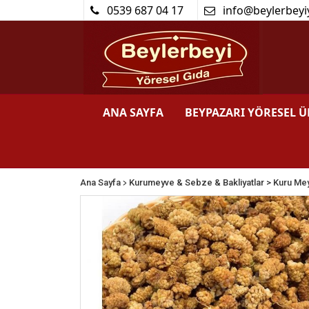
0539 687 04 17
info@beylerbeyi
ANA SAYFA
BEYPAZARI YÖRESEL 
>
Ana Sayfa
Kurumeyve & Sebze & Bakliyatlar
> Kuru Me