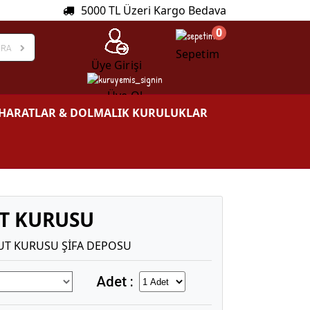
5000 TL Üzeri Kargo Bedava
0
ARA
Sepetim
Üye Girişi
Üye Ol
HARATLAR & DOLMALIK KURULUKLAR
UT KURUSU
UT KURUSU ŞİFA DEPOSU
Adet :